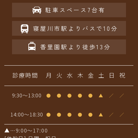
駐車スペース7台有
寝屋川市駅よりバスで10分
香里園駅より徒歩13分
診療時間
月
火
水
木
金
土
日
祝
9:30〜13:00
●
●
●
●
●
▲
／
／
14:00〜18:30
●
●
●
●
●
▲
／
／
▲…9:00〜17:00