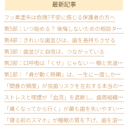
最新記事
フッ素塗布は危険?不安に感じる保護者の方へ
第5部：いつ始める？ 後悔しないための相談タイミング
第4部：きれいな歯並びは、歯を長持ちさせる
第3部：歯並びと自信は、つながっている
第2部：口呼吸は「くせ」じゃない ─ 顎と気道のつながり
第1部：「骨が動く時期」は、一生に一度しかない
「間食の頻度」が虫歯リスクを左右する本当の理由
ストレスと喫煙が「血流」を遮断し、歯周組織を壊す
「痛くなってから行く」が最も歯を失いやすいパターン
「寝る前のスマホ」が睡眠の質を下げ、歯を溶かす