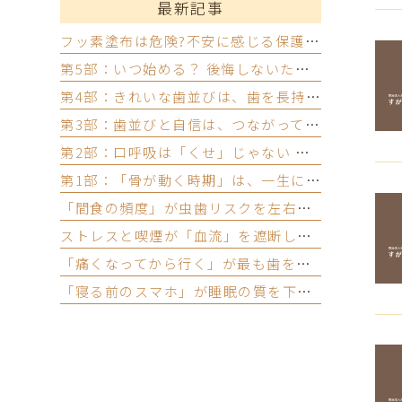
最新記事
フッ素塗布は危険?不安に感じる保護者の方へ
第5部：いつ始める？ 後悔しないための相談タイミング
第4部：きれいな歯並びは、歯を長持ちさせる
第3部：歯並びと自信は、つながっている
第2部：口呼吸は「くせ」じゃない ─ 顎と気道のつながり
第1部：「骨が動く時期」は、一生に一度しかない
「間食の頻度」が虫歯リスクを左右する本当の理由
ストレスと喫煙が「血流」を遮断し、歯周組織を壊す
「痛くなってから行く」が最も歯を失いやすいパターン
「寝る前のスマホ」が睡眠の質を下げ、歯を溶かす