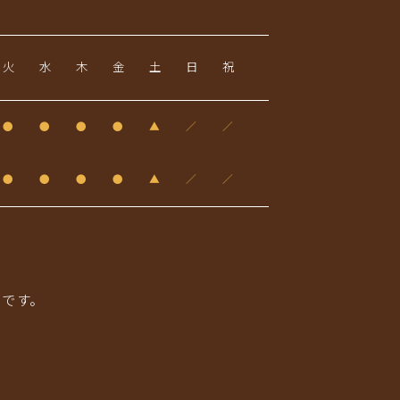
火
水
木
金
土
日
祝
●
●
●
●
▲
／
／
●
●
●
●
▲
／
／
りです。