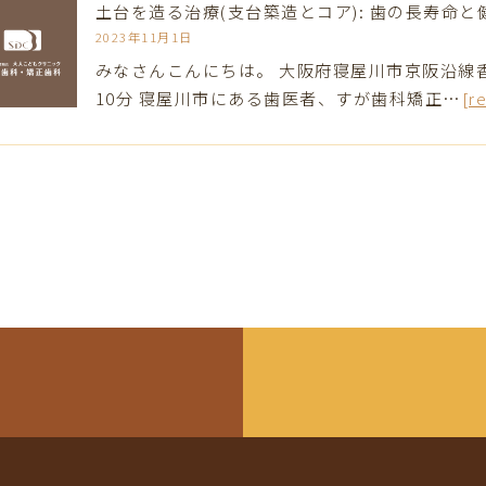
土台を造る治療(支台築造とコア): 歯の長寿命
2023年11月1日
みなさんこんにちは。 大阪府寝屋川市京阪沿線
10分 寝屋川市にある歯医者、すが歯科矯正…
[r