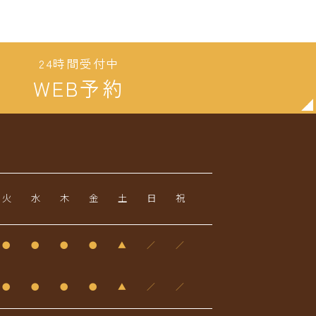
24時間受付中
WEB予約
火
水
木
金
土
日
祝
●
●
●
●
▲
／
／
●
●
●
●
▲
／
／