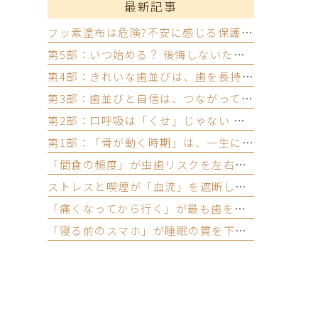
最新記事
フッ素塗布は危険?不安に感じる保護者の方へ
第5部：いつ始める？ 後悔しないための相談タイミング
第4部：きれいな歯並びは、歯を長持ちさせる
第3部：歯並びと自信は、つながっている
第2部：口呼吸は「くせ」じゃない ─ 顎と気道のつながり
第1部：「骨が動く時期」は、一生に一度しかない
「間食の頻度」が虫歯リスクを左右する本当の理由
ストレスと喫煙が「血流」を遮断し、歯周組織を壊す
「痛くなってから行く」が最も歯を失いやすいパターン
「寝る前のスマホ」が睡眠の質を下げ、歯を溶かす